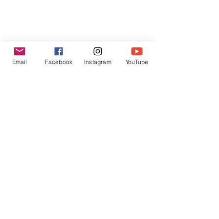
Email
Facebook
Instagram
YouTube
PELMO D'INCANTO
Premi internazionali per questa foto